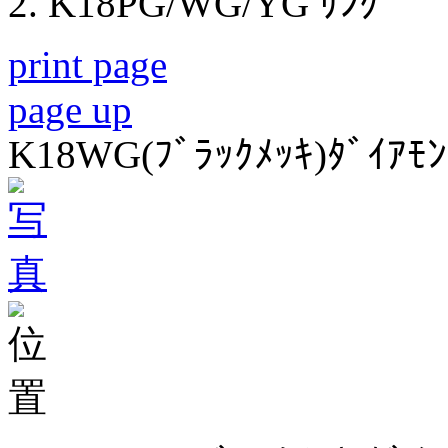
K18PG/WG/YG ﾘﾝｸﾞ
print page
page up
K18WG(ﾌﾞﾗｯｸﾒｯｷ)ﾀﾞｲｱﾓﾝ