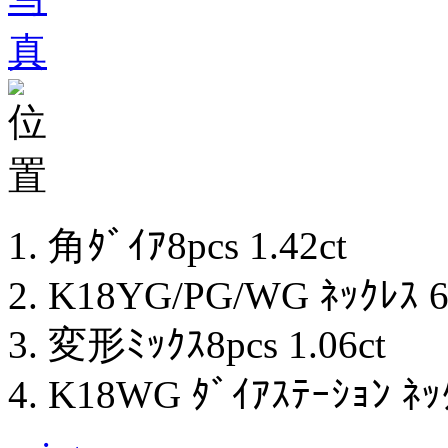
角ﾀﾞｲｱ8pcs 1.42ct
K18YG/PG/WG ﾈｯｸﾚｽ 
変形ﾐｯｸｽ8pcs 1.06ct
K18WG ﾀﾞｲｱｽﾃｰｼｮﾝ ﾈｯｸ