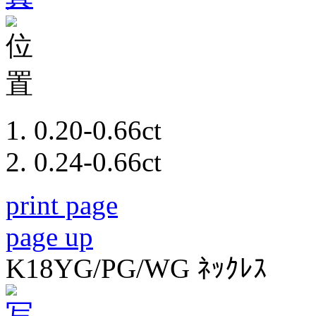
0.20-0.66ct
0.24-0.66ct
print page
page up
K18YG/PG/WG ﾈｯｸﾚｽ